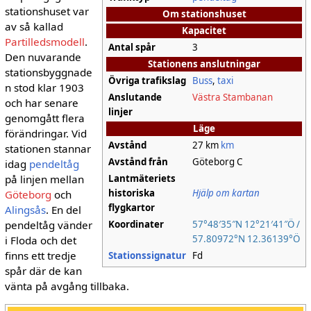
stationshuset var
Om stationshuset
av så kallad
Kapacitet
Partilledsmodell
.
Antal spår
3
Den nuvarande
Stationens anslutningar
stationsbyggnade
Övriga trafikslag
Buss
,
taxi
n stod klar 1903
Anslutande
Västra Stambanan
och har senare
linjer
genomgått flera
Läge
förändringar. Vid
Avstånd
27 km
km
stationen stannar
Avstånd från
Göteborg C
idag
pendeltåg
Lantmäteriets
på linjen mellan
historiska
Hjälp om kartan
Göteborg
och
flygkartor
Alingsås
. En del
Koordinater
57°48′35″N
12°21′41″Ö
/
pendeltåg vänder
57.80972°N 12.36139°Ö
i Floda och det
finns ett tredje
Stationssignatur
Fd
spår där de kan
vänta på avgång tillbaka.