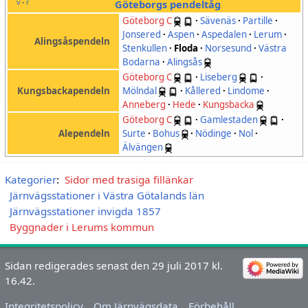
v
r
Göteborgs pendeltåg
•
Göteborg C
·
Sävenäs
·
Partille
·
Jonsered
·
Aspen
·
Aspedalen
·
Lerum
·
Alingsåspendeln
Stenkullen
·
Floda
·
Norsesund
·
Västra
Bodarna
·
Alingsås
Göteborg C
·
Liseberg
·
Kungsbackapendeln
Mölndal
·
Kållered
·
Lindome
·
Anneberg
·
Hede
·
Kungsbacka
Göteborg C
·
Gamlestaden
·
Alependeln
Surte
·
Bohus
·
Nödinge
·
Nol
·
Älvängen
Kategorier
:
Sidor med trasiga fillänkar
Järnvägsstationer i Västra Götalands län
Järnvägsstationer invigda 1857
Byggnader i Lerums kommun
Sidan redigerades senast den 29 juli 2017 kl.
16.42.
Integritetspolicy
Om Järnvägsdata
Förbehåll