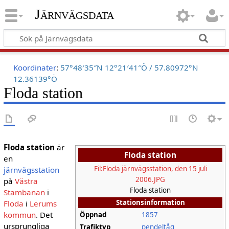
Järnvägsdata
Koordinater
:
57°48′35″N
12°21′41″Ö
/
57.80972°N
12.36139°Ö
Floda station
Floda station
är
Floda station
en
Fil:Floda järnvägsstation, den 15 juli
järnvägsstation
2006.JPG
på
Västra
Floda station
Stambanan
i
Stationsinformation
Floda
i
Lerums
kommun
. Det
Öppnad
1857
ursprungliga
Trafiktyp
pendeltåg